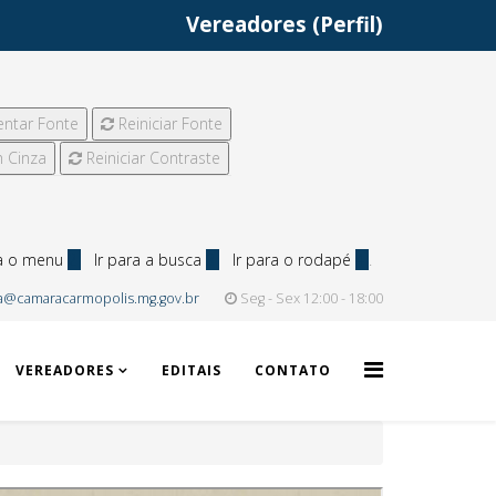
Vereadores (Perfil)
ntar Fonte
Reiniciar Fonte
 Cinza
Reiniciar Contraste
ra o menu
2
Ir para a busca
3
Ir para o rodapé
4
.
a@camaracarmopolis.mg.gov.br
Seg - Sex 12:00 - 18:00
VEREADORES
EDITAIS
CONTATO