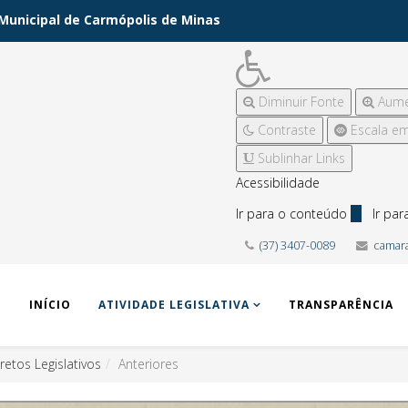
Municipal de Carmópolis de Minas
Diminuir Fonte
Aume
Contraste
Escala em
Sublinhar Links
Acessibilidade
Ir para o conteúdo
1
Ir pa
(37) 3407-0089
camar
INÍCIO
ATIVIDADE LEGISLATIVA
TRANSPARÊNCIA
retos Legislativos
Anteriores